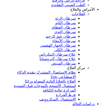
جراحة الرأس والرقبة
الطب الصيني التقليدي
الأمراض والعلاج
العلاجات
سرطان الرئة
سرطان الكبد
سرطان العظام
سرطان الثدي
سرطان عنق الرحم
سرطان الأمعاء
سرطان الجهاز الهضمي
سرطان الكلى
علاج سرطان البنكرياس
علاج سرطان البروستاتا
سرطان المبيض
مركز العلاج
نظام الاستئصال المشترك بتقنية الذكاء
الاصطناعي Epic
العلاج بالخلايا التائية المعدلة وراثيًا
استئصال الأنسجة بالموجات فوق الصوتية
المركزة عالية الكثافة
فرط الحرارة
الاستئصال بالميكروويف
دراسات الحالة