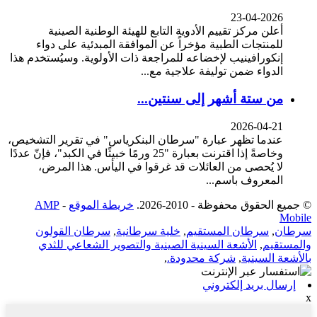
23-04-2026
أعلن مركز تقييم الأدوية التابع للهيئة الوطنية الصينية
للمنتجات الطبية مؤخراً عن الموافقة المبدئية على دواء
إنكورافينيب لإخضاعه للمراجعة ذات الأولوية. وسيُستخدم هذا
الدواء ضمن توليفة علاجية مع...
من ستة أشهر إلى سنتين...
2026-04-21
عندما تظهر عبارة "سرطان البنكرياس" في تقرير التشخيص،
وخاصةً إذا اقترنت بعبارة "25 ورمًا خبيثًا في الكبد"، فإنّ عددًا
لا يُحصى من العائلات قد غرقوا في اليأس. هذا المرض،
المعروف باسم...
© جميع الحقوق محفوظة - 2010-2026.
خريطة الموقع
-
AMP
Mobile
سرطان
,
سرطان المستقيم
,
خلية سرطانية
,
سرطان القولون
والمستقيم
,
الأشعة السينية الصينية والتصوير الشعاعي للثدي
بالأشعة السينية
,
شركة محدودة.
,
إرسال بريد إلكتروني
x