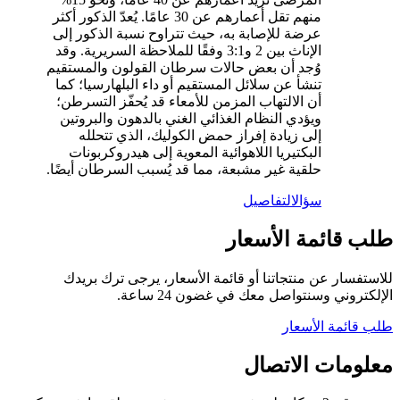
منهم تقل أعمارهم عن 30 عامًا. يُعدّ الذكور أكثر
عرضة للإصابة به، حيث تتراوح نسبة الذكور إلى
الإناث بين 2 و3:1 وفقًا للملاحظة السريرية. وقد
وُجد أن بعض حالات سرطان القولون والمستقيم
تنشأ عن سلائل المستقيم أو داء البلهارسيا؛ كما
أن الالتهاب المزمن للأمعاء قد يُحفّز التسرطن؛
ويؤدي النظام الغذائي الغني بالدهون والبروتين
إلى زيادة إفراز حمض الكوليك، الذي تتحلله
البكتيريا اللاهوائية المعوية إلى هيدروكربونات
حلقية غير مشبعة، مما قد يُسبب السرطان أيضًا.
سؤال
التفاصيل
طلب قائمة الأسعار
للاستفسار عن منتجاتنا أو قائمة الأسعار، يرجى ترك بريدك
الإلكتروني وسنتواصل معك في غضون 24 ساعة.
طلب قائمة الأسعار
معلومات الاتصال