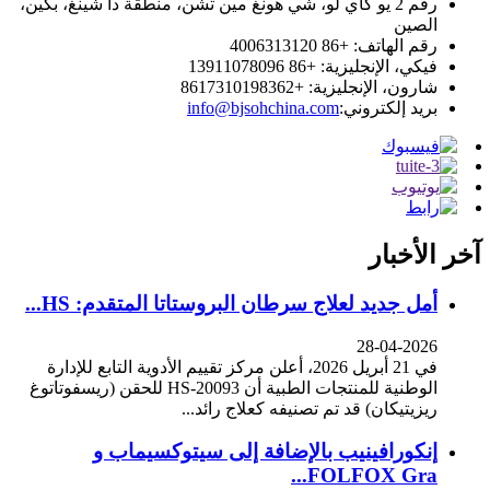
رقم 2 يو كاي لو، شي هونغ مين تشن، منطقة دا شينغ، بكين،
الصين
رقم الهاتف: +86 4006313120
فيكي، الإنجليزية: +86 13911078096
شارون، الإنجليزية: +8617310198362
بريد إلكتروني:
info@bjsohchina.com
آخر الأخبار
أمل جديد لعلاج سرطان البروستاتا المتقدم: HS...
28-04-2026
في 21 أبريل 2026، أعلن مركز تقييم الأدوية التابع للإدارة
الوطنية للمنتجات الطبية أن HS-20093 للحقن (ريسفوتاتوغ
ريزيتيكان) قد تم تصنيفه كعلاج رائد...
إنكورافينيب بالإضافة إلى سيتوكسيماب و
FOLFOX Gra...