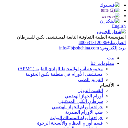
English
المؤسسة الطبية التعاونية التابعة لمستشفى بكين للسرطان
اتصل بنا:
+86 4006313120
بريد إلكتروني:
info@bjsohchina.com
بيت
معلومات عنا
مجموعة آسيا والمحيط الهادئ الطبية (APMG)
مستشفى الأورام في منطقة بكين الجنوبية
الفريق الطبي
الأقسام
القسم الدولي
أورام الجهاز الهضمي
سرطان الكلى الميلانيني
جراحة أورام الجهاز الهضمي
طب الأورام الصدرية
جراحة أورام المسالك البولية
قسم أورام العظام والأنسجة الرخوة