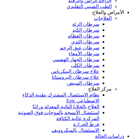
جراحة الرأس والرقبة
الطب الصيني التقليدي
الأمراض والعلاج
العلاجات
سرطان الرئة
سرطان الكبد
سرطان العظام
سرطان الثدي
سرطان عنق الرحم
سرطان الأمعاء
سرطان الجهاز الهضمي
سرطان الكلى
علاج سرطان البنكرياس
علاج سرطان البروستاتا
سرطان المبيض
مركز العلاج
نظام الاستئصال المشترك بتقنية الذكاء
الاصطناعي Epic
العلاج بالخلايا التائية المعدلة وراثيًا
استئصال الأنسجة بالموجات فوق الصوتية
المركزة عالية الكثافة
فرط الحرارة
الاستئصال بالميكروويف
دراسات الحالة