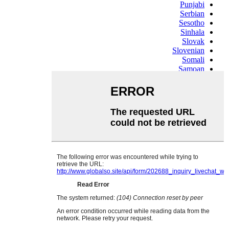
Punjabi
Serbian
Sesotho
Sinhala
Slovak
Slovenian
Somali
Samoan
Scots Gaelic
Shona
Sindhi
Sundanese
Swahili
Tajik
Tamil
Telugu
Thai
Ukrainian
Urdu
Uzbek
Vietnamese
Welsh
Xhosa
Yiddish
Yoruba