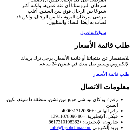
سرطان البروستاتا أي فئة عمرية، ولكنه أكثر
شيوعًا بين الرجال فوق سن الستين. أغلب
مرضى سرطان البروستاتا من الرجال، ولكن قد
تُصاب به أيضًا النساء والمثليون.
سؤال
التفاصيل
طلب قائمة الأسعار
للاستفسار عن منتجاتنا أو قائمة الأسعار، يرجى ترك بريدك
الإلكتروني وسنتواصل معك في غضون 24 ساعة.
طلب قائمة الأسعار
معلومات الاتصال
رقم 2 يو كاي لو، شي هونغ مين تشن، منطقة دا شينغ، بكين،
الصين
رقم الهاتف: +86 4006313120
فيكي، الإنجليزية: +86 13911078096
شارون، الإنجليزية: +8617310198362
بريد إلكتروني:
info@bjsohchina.com