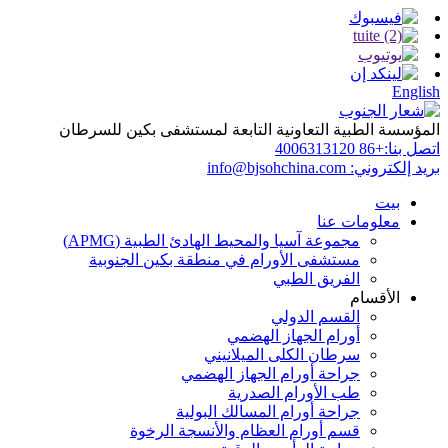
English
المؤسسة الطبية التعاونية التابعة لمستشفى بكين للسرطان
اتصل بنا:
+86 4006313120
بريد إلكتروني:
info@bjsohchina.com
بيت
معلومات عنا
مجموعة آسيا والمحيط الهادئ الطبية (APMG)
مستشفى الأورام في منطقة بكين الجنوبية
الفريق الطبي
الأقسام
القسم الدولي
أورام الجهاز الهضمي
سرطان الكلى الميلانيني
جراحة أورام الجهاز الهضمي
طب الأورام الصدرية
جراحة أورام المسالك البولية
قسم أورام العظام والأنسجة الرخوة