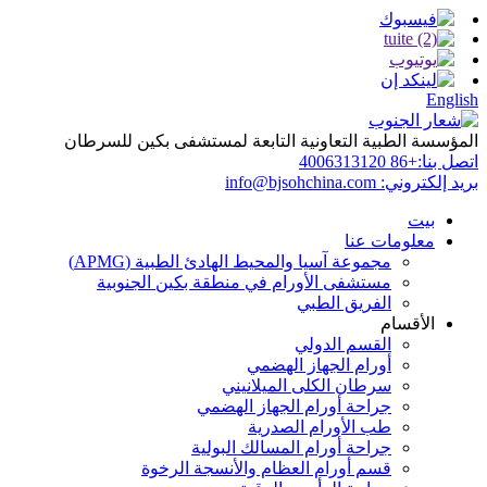
English
المؤسسة الطبية التعاونية التابعة لمستشفى بكين للسرطان
اتصل بنا:
+86 4006313120
بريد إلكتروني:
info@bjsohchina.com
بيت
معلومات عنا
مجموعة آسيا والمحيط الهادئ الطبية (APMG)
مستشفى الأورام في منطقة بكين الجنوبية
الفريق الطبي
الأقسام
القسم الدولي
أورام الجهاز الهضمي
سرطان الكلى الميلانيني
جراحة أورام الجهاز الهضمي
طب الأورام الصدرية
جراحة أورام المسالك البولية
قسم أورام العظام والأنسجة الرخوة