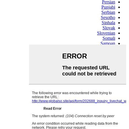
Persian
Punjabi
Serbian
Sesotho
Sinhala
Slovak
Slovenian
Somali
Samoan
Scots Gaelic
Shona
Sindhi
Sundanese
Swahili
Tajik
Tamil
Telugu
Thai
Ukrainian
Urdu
Uzbek
Vietnamese
Welsh
Xhosa
Yiddish