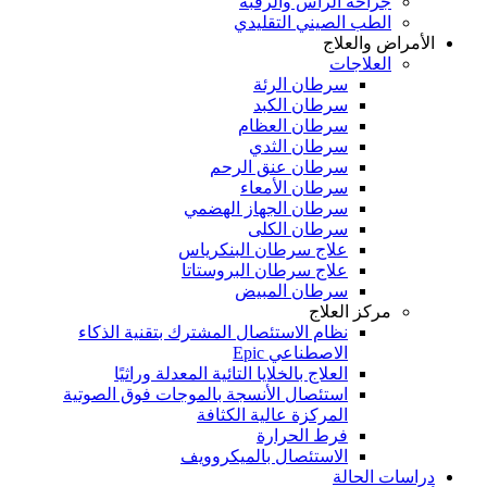
جراحة الرأس والرقبة
الطب الصيني التقليدي
الأمراض والعلاج
العلاجات
سرطان الرئة
سرطان الكبد
سرطان العظام
سرطان الثدي
سرطان عنق الرحم
سرطان الأمعاء
سرطان الجهاز الهضمي
سرطان الكلى
علاج سرطان البنكرياس
علاج سرطان البروستاتا
سرطان المبيض
مركز العلاج
نظام الاستئصال المشترك بتقنية الذكاء
الاصطناعي Epic
العلاج بالخلايا التائية المعدلة وراثيًا
استئصال الأنسجة بالموجات فوق الصوتية
المركزة عالية الكثافة
فرط الحرارة
الاستئصال بالميكروويف
دراسات الحالة