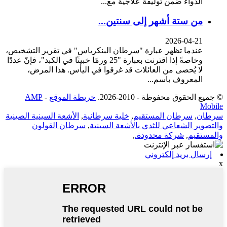
الدواء ضمن توليفة علاجية مع...
من ستة أشهر إلى سنتين...
2026-04-21
عندما تظهر عبارة "سرطان البنكرياس" في تقرير التشخيص،
وخاصةً إذا اقترنت بعبارة "25 ورمًا خبيثًا في الكبد"، فإنّ عددًا
لا يُحصى من العائلات قد غرقوا في اليأس. هذا المرض،
المعروف باسم...
© جميع الحقوق محفوظة - 2010-2026.
خريطة الموقع
-
AMP
Mobile
سرطان
,
سرطان المستقيم
,
خلية سرطانية
,
الأشعة السينية الصينية
والتصوير الشعاعي للثدي بالأشعة السينية
,
سرطان القولون
والمستقيم
,
شركة محدودة.
,
إرسال بريد إلكتروني
x