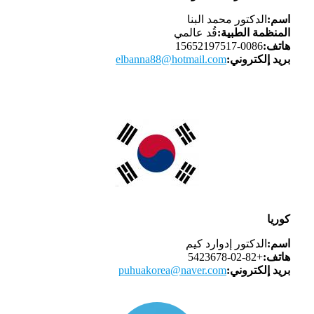
اسم:
الدكتور محمد البنا
المنظمة الطبية:
قُد عالمي
هاتف:
0086-15652197517
بريد إلكتروني:
lbanna88@hotmail.com
e
كوريا
اسم:
الدكتور إدوارد كيم
هاتف:
+82-02-5423678
بريد إلكتروني:
puhuakorea@naver.com