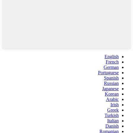
English
French
German
Portuguese
Spanish
Russian
Japanese
Korean
Arabic
Irish
Greek
Turkish
Italian
Danish
Romanian