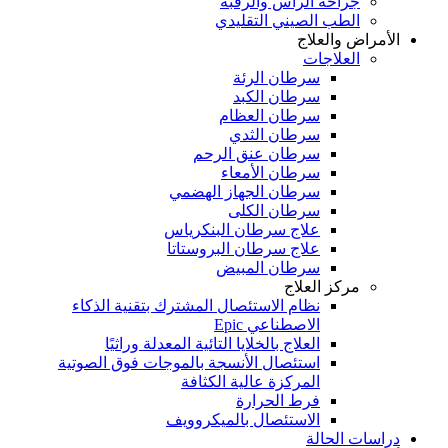
جراحة الرأس والرقبة
الطب الصيني التقليدي
الأمراض والعلاج
العلاجات
سرطان الرئة
سرطان الكبد
سرطان العظام
سرطان الثدي
سرطان عنق الرحم
سرطان الأمعاء
سرطان الجهاز الهضمي
سرطان الكلى
علاج سرطان البنكرياس
علاج سرطان البروستاتا
سرطان المبيض
مركز العلاج
نظام الاستئصال المشترك بتقنية الذكاء
الاصطناعي Epic
العلاج بالخلايا التائية المعدلة وراثيًا
استئصال الأنسجة بالموجات فوق الصوتية
المركزة عالية الكثافة
فرط الحرارة
الاستئصال بالميكروويف
دراسات الحالة