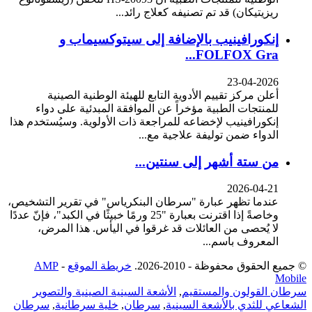
ريزيتيكان) قد تم تصنيفه كعلاج رائد...
إنكورافينيب بالإضافة إلى سيتوكسيماب و
FOLFOX Gra...
23-04-2026
أعلن مركز تقييم الأدوية التابع للهيئة الوطنية الصينية
للمنتجات الطبية مؤخراً عن الموافقة المبدئية على دواء
إنكورافينيب لإخضاعه للمراجعة ذات الأولوية. وسيُستخدم هذا
الدواء ضمن توليفة علاجية مع...
من ستة أشهر إلى سنتين...
2026-04-21
عندما تظهر عبارة "سرطان البنكرياس" في تقرير التشخيص،
وخاصةً إذا اقترنت بعبارة "25 ورمًا خبيثًا في الكبد"، فإنّ عددًا
لا يُحصى من العائلات قد غرقوا في اليأس. هذا المرض،
المعروف باسم...
© جميع الحقوق محفوظة - 2010-2026.
خريطة الموقع
-
AMP
Mobile
سرطان القولون والمستقيم
,
الأشعة السينية الصينية والتصوير
الشعاعي للثدي بالأشعة السينية
,
سرطان
,
خلية سرطانية
,
سرطان