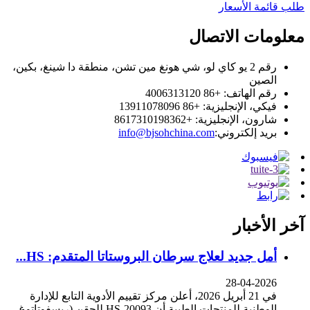
طلب قائمة الأسعار
معلومات الاتصال
رقم 2 يو كاي لو، شي هونغ مين تشن، منطقة دا شينغ، بكين،
الصين
رقم الهاتف: +86 4006313120
فيكي، الإنجليزية: +86 13911078096
شارون، الإنجليزية: +8617310198362
بريد إلكتروني:
info@bjsohchina.com
آخر الأخبار
أمل جديد لعلاج سرطان البروستاتا المتقدم: HS...
28-04-2026
في 21 أبريل 2026، أعلن مركز تقييم الأدوية التابع للإدارة
الوطنية للمنتجات الطبية أن HS-20093 للحقن (ريسفوتاتوغ