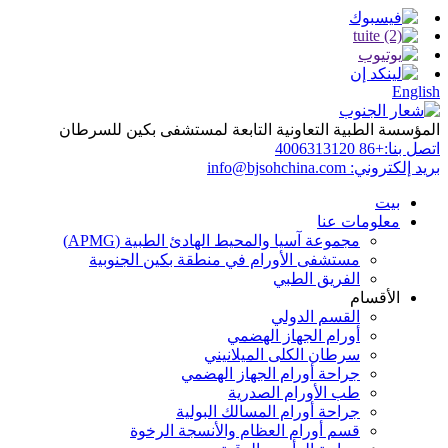
English
المؤسسة الطبية التعاونية التابعة لمستشفى بكين للسرطان
اتصل بنا:
+86 4006313120
بريد إلكتروني:
info@bjsohchina.com
بيت
معلومات عنا
مجموعة آسيا والمحيط الهادئ الطبية (APMG)
مستشفى الأورام في منطقة بكين الجنوبية
الفريق الطبي
الأقسام
القسم الدولي
أورام الجهاز الهضمي
سرطان الكلى الميلانيني
جراحة أورام الجهاز الهضمي
طب الأورام الصدرية
جراحة أورام المسالك البولية
قسم أورام العظام والأنسجة الرخوة