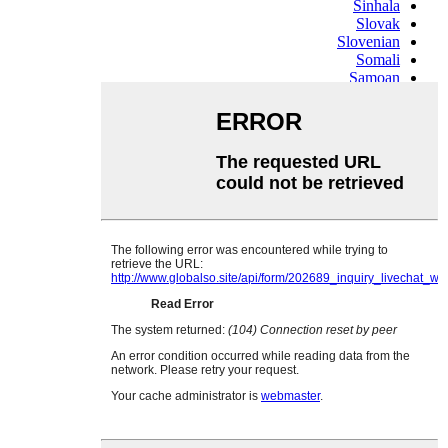
Sinhala
Slovak
Slovenian
Somali
Samoan
Scots Gaelic
Shona
Sindhi
Sundanese
Swahili
Tajik
Tamil
Telugu
Thai
Ukrainian
Urdu
Uzbek
Vietnamese
Welsh
Xhosa
Yiddish
Yoruba
Zulu
Kinyarwanda
Tatar