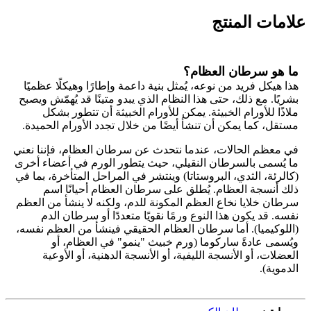
علامات المنتج
ما هو سرطان العظام؟
هذا هيكل فريد من نوعه، يُمثل بنية داعمة وإطارًا وهيكلًا عظميًا
بشريًا. مع ذلك، حتى هذا النظام الذي يبدو متينًا قد يُهمّش ويصبح
ملاذًا للأورام الخبيثة. يمكن للأورام الخبيثة أن تتطور بشكل
مستقل، كما يمكن أن تنشأ أيضًا من خلال تجدد الأورام الحميدة.
في معظم الحالات، عندما نتحدث عن سرطان العظام، فإننا نعني
ما يُسمى بالسرطان النقيلي، حيث يتطور الورم في أعضاء أخرى
(كالرئة، الثدي، البروستاتا) وينتشر في المراحل المتأخرة، بما في
ذلك أنسجة العظام. يُطلق على سرطان العظام أحيانًا اسم
سرطان خلايا نخاع العظم المكونة للدم، ولكنه لا ينشأ من العظم
نفسه. قد يكون هذا النوع ورمًا نقويًا متعددًا أو سرطان الدم
(اللوكيميا). أما سرطان العظام الحقيقي فينشأ من العظم نفسه،
ويُسمى عادةً ساركوما (ورم خبيث "ينمو" في العظام، أو
العضلات، أو الأنسجة الليفية، أو الأنسجة الدهنية، أو الأوعية
الدموية).