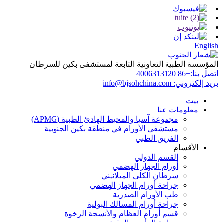
English
المؤسسة الطبية التعاونية التابعة لمستشفى بكين للسرطان
اتصل بنا:
+86 4006313120
بريد إلكتروني:
info@bjsohchina.com
بيت
معلومات عنا
مجموعة آسيا والمحيط الهادئ الطبية (APMG)
مستشفى الأورام في منطقة بكين الجنوبية
الفريق الطبي
الأقسام
القسم الدولي
أورام الجهاز الهضمي
سرطان الكلى الميلانيني
جراحة أورام الجهاز الهضمي
طب الأورام الصدرية
جراحة أورام المسالك البولية
قسم أورام العظام والأنسجة الرخوة