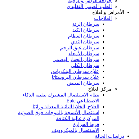
جراحة الرأس والرقبة
الطب الصيني التقليدي
الأمراض والعلاج
العلاجات
سرطان الرئة
سرطان الكبد
سرطان العظام
سرطان الثدي
سرطان عنق الرحم
سرطان الأمعاء
سرطان الجهاز الهضمي
سرطان الكلى
علاج سرطان البنكرياس
علاج سرطان البروستاتا
سرطان المبيض
مركز العلاج
نظام الاستئصال المشترك بتقنية الذكاء
الاصطناعي Epic
العلاج بالخلايا التائية المعدلة وراثيًا
استئصال الأنسجة بالموجات فوق الصوتية
المركزة عالية الكثافة
فرط الحرارة
الاستئصال بالميكروويف
دراسات الحالة