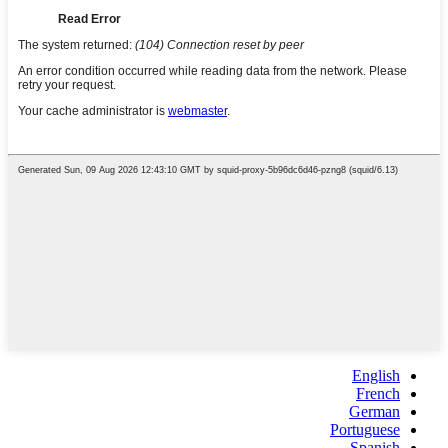
English
French
German
Portuguese
Spanish