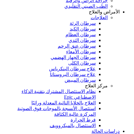
جراحة الرأس والرقبة
الطب الصيني التقليدي
الأمراض والعلاج
العلاجات
سرطان الرئة
سرطان الكبد
سرطان العظام
سرطان الثدي
سرطان عنق الرحم
سرطان الأمعاء
سرطان الجهاز الهضمي
سرطان الكلى
علاج سرطان البنكرياس
علاج سرطان البروستاتا
سرطان المبيض
مركز العلاج
نظام الاستئصال المشترك بتقنية الذكاء
الاصطناعي Epic
العلاج بالخلايا التائية المعدلة وراثيًا
استئصال الأنسجة بالموجات فوق الصوتية
المركزة عالية الكثافة
فرط الحرارة
الاستئصال بالميكروويف
دراسات الحالة