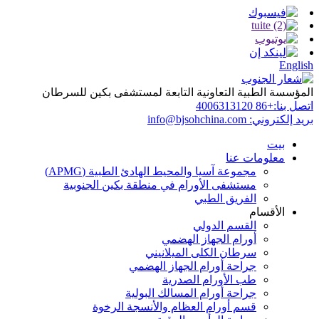
English
المؤسسة الطبية التعاونية التابعة لمستشفى بكين للسرطان
اتصل بنا:
+86 4006313120
بريد إلكتروني:
info@bjsohchina.com
بيت
معلومات عنا
مجموعة آسيا والمحيط الهادئ الطبية (APMG)
مستشفى الأورام في منطقة بكين الجنوبية
الفريق الطبي
الأقسام
القسم الدولي
أورام الجهاز الهضمي
سرطان الكلى الميلانيني
جراحة أورام الجهاز الهضمي
طب الأورام الصدرية
جراحة أورام المسالك البولية
قسم أورام العظام والأنسجة الرخوة