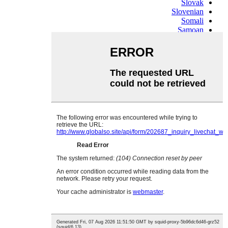
Slovak
Slovenian
Somali
Samoan
Scots Gaelic
Shona
Sindhi
Sundanese
Swahili
Tajik
Tamil
Telugu
Thai
Ukrainian
Urdu
Uzbek
Vietnamese
Welsh
Xhosa
Yiddish
Yoruba
Zulu
Kinyarwanda
Tatar
Oriya