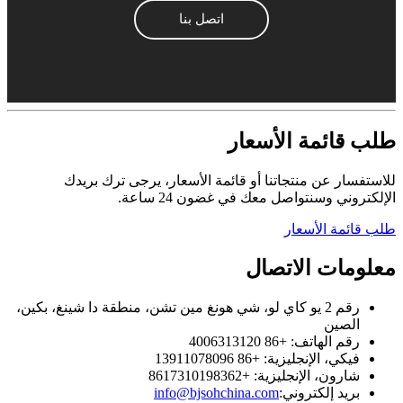
اتصل بنا
طلب قائمة الأسعار
للاستفسار عن منتجاتنا أو قائمة الأسعار، يرجى ترك بريدك
الإلكتروني وسنتواصل معك في غضون 24 ساعة.
طلب قائمة الأسعار
معلومات الاتصال
رقم 2 يو كاي لو، شي هونغ مين تشن، منطقة دا شينغ، بكين،
الصين
رقم الهاتف: +86 4006313120
فيكي، الإنجليزية: +86 13911078096
شارون، الإنجليزية: +8617310198362
بريد إلكتروني:
info@bjsohchina.com