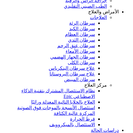
جراحة الرأس والرقبة
الطب الصيني التقليدي
الأمراض والعلاج
العلاجات
سرطان الرئة
سرطان الكبد
سرطان العظام
سرطان الثدي
سرطان عنق الرحم
سرطان الأمعاء
سرطان الجهاز الهضمي
سرطان الكلى
علاج سرطان البنكرياس
علاج سرطان البروستاتا
سرطان المبيض
مركز العلاج
نظام الاستئصال المشترك بتقنية الذكاء
الاصطناعي Epic
العلاج بالخلايا التائية المعدلة وراثيًا
استئصال الأنسجة بالموجات فوق الصوتية
المركزة عالية الكثافة
فرط الحرارة
الاستئصال بالميكروويف
دراسات الحالة