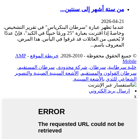
من ستة أشهر إلى سنتين...
2026-04-21
عندما تظهر عبارة "سرطان البنكرياس" في تقرير التشخيص،
وخاصةً إذا اقترنت بعبارة "25 ورمًا خبيثًا في الكبد"، فإنّ عددًا
لا يُحصى من العائلات قد غرقوا في اليأس. هذا المرض،
المعروف باسم...
© جميع الحقوق محفوظة - 2010-2026.
خريطة الموقع
-
AMP
Mobile
خلية سرطانية
,
سرطان
,
شركة محدودة.
,
سرطان المستقيم
,
سرطان القولون والمستقيم
,
الأشعة السينية الصينية والتصوير
الشعاعي للثدي بالأشعة السينية
,
إرسال بريد إلكتروني
x