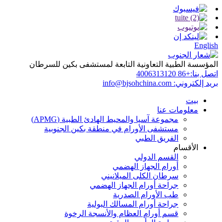
English
المؤسسة الطبية التعاونية التابعة لمستشفى بكين للسرطان
اتصل بنا:
+86 4006313120
بريد إلكتروني:
info@bjsohchina.com
بيت
معلومات عنا
مجموعة آسيا والمحيط الهادئ الطبية (APMG)
مستشفى الأورام في منطقة بكين الجنوبية
الفريق الطبي
الأقسام
القسم الدولي
أورام الجهاز الهضمي
سرطان الكلى الميلانيني
جراحة أورام الجهاز الهضمي
طب الأورام الصدرية
جراحة أورام المسالك البولية
قسم أورام العظام والأنسجة الرخوة