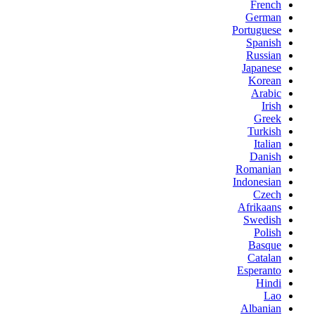
French
German
Portuguese
Spanish
Russian
Japanese
Korean
Arabic
Irish
Greek
Turkish
Italian
Danish
Romanian
Indonesian
Czech
Afrikaans
Swedish
Polish
Basque
Catalan
Esperanto
Hindi
Lao
Albanian