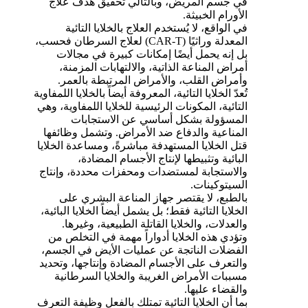
في جسم المريض، وبالتالي تحقيق هدف علاج
الأورام الخبيثة.
في الواقع، لا يُستخدم العلاج بالخلايا التائية
المعدلة وراثيًا (CAR-T) لعلاج السرطان فحسب،
بل إنه يحمل أيضًا إمكانات كبيرة في مجالات
أمراض المناعة الذاتية، والالتهابات المزمنة،
وأمراض القلب، والأمراض المرتبطة بالعمر.
تُعدّ الخلايا التائية، المعروفة أيضاً بالخلايا اللمفاوية
التائية، المكونات الرئيسية للخلايا اللمفاوية، وهي
المسؤولة بشكل أساسي عن الاستجابات
المناعية والدفاع ضد الأمراض. وتشمل وظائفها
قتل الخلايا المستهدفة مباشرةً، ومساعدة الخلايا
البائية وتثبيطها لإنتاج الأجسام المضادة،
والاستجابة لمستضدات ومحفزات محددة، وإنتاج
السيتوكينات.
بالطبع، لا يقتصر جهاز المناعة البشري على
الخلايا التائية فقط؛ بل يشمل أيضاً الخلايا البائية،
والعدلات، والخلايا القاتلة الطبيعية، وغيرها.
وتؤدي هذه الخلايا أدواراً مهمة في التخلص من
الفضلات الناتجة عن عمليات الأيض في الجسم،
والتعرف على الأجسام المضادة وإنتاجها، وتحديد
مسببات الأمراض الغريبة والخلايا السرطانية
والقضاء عليها.
بما أن الخلايا التائية تمتلك بالفعل وظيفة التعرف