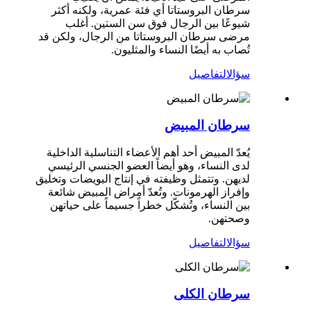
سرطان البروستاتا أي فئة عمرية، ولكنه أكثر
شيوعًا بين الرجال فوق سن الستين. أغلب
مرضى سرطان البروستاتا من الرجال، ولكن قد
تُصاب به أيضًا النساء والمثليون.
سؤال
التفاصيل
سرطان المبيض
يُعدّ المبيض أحد أهم الأعضاء التناسلية الداخلية
لدى النساء، وهو أيضاً العضو الجنسي الرئيسي
لديهن. وتتمثل وظيفته في إنتاج البويضات وتخليق
وإفراز الهرمونات. وتُعدّ أمراض المبيض شائعة
بين النساء، وتُشكّل خطراً جسيماً على حياتهن
وصحتهن.
سؤال
التفاصيل
سرطان الكلى