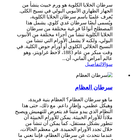
سرطان الخلايا الكلوية هو ورم خبيث ينشأ من
الجهاز الظهاري الأنبوبي البولي في نسيج الكلى.
يُعرف علميًا باسم سرطان الخلايا الكلوية،
ويُسمى أيضًا سرطان غدي كلوي. يشمل هذا
المصطلح أنواعًا فرعية مختلفة من سرطان
الخلايا الكلوية تنشأ من أجزاء مختلفة من الأنبوب
البولي، ولكنه لا يشمل الأورام التي تنشأ من
النسيج الخلالي الكلوي أو أورام حوض الكلية. في
وقت مبكر من عام 1883، لاحظ غراويتز، وهو
عالم أمراض ألماني، أن...
سؤال
التفاصيل
سرطان العظام
ما هو سرطان العظام؟ العظام بنية فريدة،
وهيكل عظمي، وإطار داعم. مع ذلك، حتى هذا
النظام الذي يبدو متيناً قد يتعرض للتهميش ويصبح
ملاذاً للأورام الخبيثة. يمكن للأورام الخبيثة أن
تتطور بشكل مستقل، كما يمكن أن تنشأ من
خلال تجدد الأورام الحميدة. في معظم الحالات،
عندما نتحدث عن سرطان العظام، فإننا نعني ما