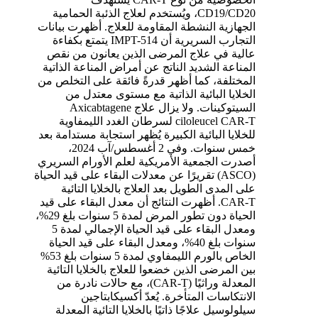
CD19/CD20، ويُستخدم لعلاج الذئبة الحمامية
الجهازية النشطة المقاومة للعلاج. أظهرت بيانات
التجارب السريرية أن IMPT-514 يتمتع بكفاءة
عالية في علاج المرضى الذين يعانون من نقص
المناعة الشديد الناتج عن أمراض المناعة الذاتية
المختلفة، كما أظهر قدرةً فائقة على التخلص من
الخلايا البائية الذاتية مع مستوى معتدل من
السيتوكينات. ولا يزال علاج Axicabtagene
ciloleucel CAR-T لسرطان الغدد الليمفاوية
للخلايا البائية الكبيرة يُظهر استجابة مستدامة بعد
خمس سنوات. وفي 2 أغسطس/آب 2024،
أصدرت الجمعية الأمريكية لعلم الأورام السريري
(ASCO) تقريرًا عن معدلات البقاء على قيد الحياة
على المدى الطويل بعد العلاج بالخلايا التائية
CAR-T. أظهرت النتائج أن معدل البقاء على قيد
الحياة دون تطور المرض لمدة 5 سنوات بلغ 29%،
ومعدل البقاء على قيد الحياة الإجمالي لمدة 5
سنوات بلغ 40%، ومعدل البقاء على قيد الحياة
الخاص بالورم الليمفاوي لمدة 5 سنوات بلغ 53%
بين المرضى الذين خضعوا للعلاج بالخلايا التائية
المعدلة وراثيًا (CAR-T)، مع حالات نادرة من
الانتكاسات المتأخرة. يُعدّ أكسيكابتاجين
سيلولوسيل علاجًا ذاتيًا بالخلايا التائية المعدلة