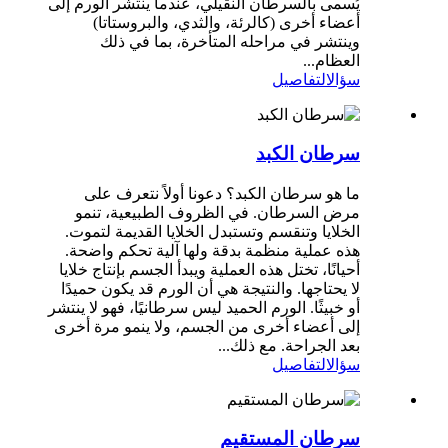
يُسمى بالسرطان النقيلي، عندما ينتشر الورم إلى
أعضاء أخرى (كالرئة، والثدي، والبروستاتا)
وينتشر في مراحله المتأخرة، بما في ذلك
العظام...
سؤال
التفاصيل
سرطان الكبد
ما هو سرطان الكبد؟ دعونا أولاً نتعرف على
مرض السرطان. في الظروف الطبيعية، تنمو
الخلايا وتنقسم وتستبدل الخلايا القديمة لتموت.
هذه عملية منظمة بدقة ولها آلية تحكم واضحة.
أحيانًا، تختل هذه العملية ويبدأ الجسم بإنتاج خلايا
لا يحتاجها. والنتيجة هي أن الورم قد يكون حميدًا
أو خبيثًا. الورم الحميد ليس سرطانيًا، فهو لا ينتشر
إلى أعضاء أخرى من الجسم، ولا ينمو مرة أخرى
بعد الجراحة. مع ذلك...
سؤال
التفاصيل
سرطان المستقيم