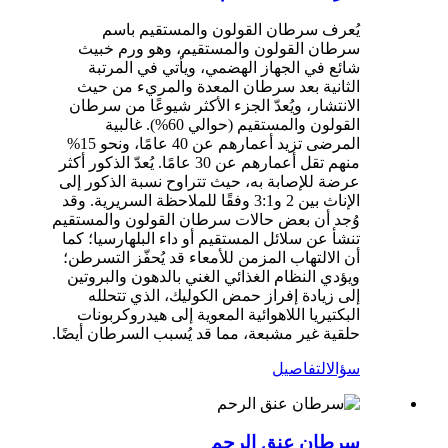
يُعرف سرطان القولون والمستقيم باسم
سرطان القولون والمستقيم، وهو ورم خبيث
شائع في الجهاز الهضمي، ويأتي في المرتبة
الثانية بعد سرطان المعدة والمريء من حيث
الانتشار، ويُعدّ الجزء الأكثر شيوعًا من سرطان
القولون والمستقيم (حوالي 60%). غالبية
المرضى تزيد أعمارهم عن 40 عامًا، ونحو 15%
منهم تقل أعمارهم عن 30 عامًا. يُعدّ الذكور أكثر
عرضة للإصابة به، حيث تتراوح نسبة الذكور إلى
الإناث بين 2 و3:1 وفقًا للملاحظة السريرية. وقد
وُجد أن بعض حالات سرطان القولون والمستقيم
تنشأ عن سلائل المستقيم أو داء البلهارسيا؛ كما
أن الالتهاب المزمن للأمعاء قد يُحفّز التسرطن؛
ويؤدي النظام الغذائي الغني بالدهون والبروتين
إلى زيادة إفراز حمض الكوليك، الذي تتحلله
البكتيريا اللاهوائية المعوية إلى هيدروكربونات
حلقية غير مشبعة، مما قد يُسبب السرطان أيضًا.
سؤال
التفاصيل
سرطان عنق الرحم