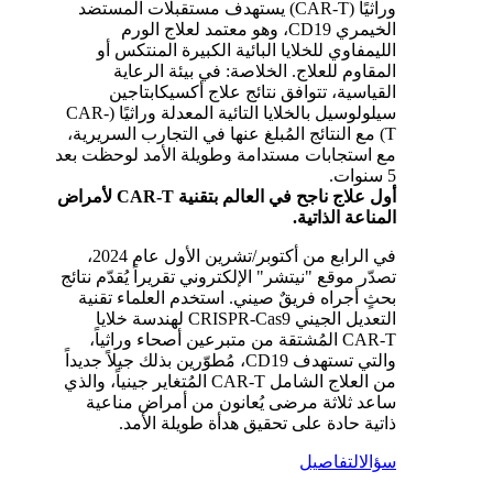
وراثيًا (CAR-T) يستهدف مستقبلات المستضد
الخيمري CD19، وهو معتمد لعلاج الورم
الليمفاوي للخلايا البائية الكبيرة المنتكس أو
المقاوم للعلاج. الخلاصة: في بيئة الرعاية
القياسية، تتوافق نتائج علاج أكسيكابتاجين
سيلولوسيل بالخلايا التائية المعدلة وراثيًا (CAR-
T) مع النتائج المُبلغ عنها في التجارب السريرية،
مع استجابات مستدامة وطويلة الأمد لوحظت بعد
5 سنوات.
أول علاج ناجح في العالم بتقنية CAR-T لأمراض
المناعة الذاتية.
في الرابع من أكتوبر/تشرين الأول عام 2024،
تصدّر موقع "نيتشر" الإلكتروني تقريراً يُقدّم نتائج
بحثٍ أجراه فريقٌ صيني. استخدم العلماء تقنية
التعديل الجيني CRISPR-Cas9 لهندسة خلايا
CAR-T المُشتقة من متبرعين أصحاء وراثياً،
والتي تستهدف CD19، مُطوّرين بذلك جيلاً جديداً
من العلاج الشامل CAR-T المُتغاير جينياً، والذي
ساعد ثلاثة مرضى يُعانون من أمراض مناعية
ذاتية حادة على تحقيق هدأة طويلة الأمد.
سؤال
التفاصيل