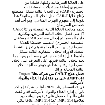
على الخلايا السرطانية وقتلها، فلماذا من
الضروري إضافة مستقبلات المستضدات
الخيمرية (CAR) إلى الخلايا التائية بشكل مصطنع
لإنتاج خلايا CAR-T لقتل الخلايا السرطانية؟ هذا
يقودنا إلى مفهوم التهرب المناعي، وهو أحد أهم
خصائص السرطان.
تعتمد معالجة الخلايا التائية المعدلة وراثيًا (CAR-
T) على فصل الخلايا التائية للمريض، وتكاثرها
خارج الجسم، ثم إدخال مستضد CAR (مستقبل
المستضد الخيمري) المصمم خصيصًا للخلايا
السرطانية إليها. بعد المعالجة، يتم تعزيز النشاط
المضاد للأورام للخلايا اللمفاوية التائية بشكل
ملحوظ قبل إعادة حقنها في جسم المريض، مما
يعيد للخلايا التائية قدرتها على التعرف على الخلايا
السرطانية وقتلها. هذا هو جوهر معالجة الخلايا
التائية المعدلة وراثيًا.
حصل علاج CAR-T من شركة Impact Bio،
IMPT-514، على موافقة إدارة الغذاء والدواء
الأمريكية.
في 21 أغسطس/آب 2024، أعلنت شركة إمباكت
بايو أن إدارة الغذاء والدواء الأمريكية قد وافقت
على طلبها للحصول على ترخيص دواء جديد
لعلاجها IMPT-514. يُعدّ IMPT-514 علاجًا ثنائي
الخصوصية من نوع CAR-T يستهدف