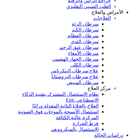
جراحة الرأس والرقبة
الطب الصيني التقليدي
الأمراض والعلاج
العلاجات
سرطان الرئة
سرطان الكبد
سرطان العظام
سرطان الثدي
سرطان عنق الرحم
سرطان الأمعاء
سرطان الجهاز الهضمي
سرطان الكلى
علاج سرطان البنكرياس
علاج سرطان البروستاتا
سرطان المبيض
مركز العلاج
نظام الاستئصال المشترك بتقنية الذكاء
الاصطناعي Epic
العلاج بالخلايا التائية المعدلة وراثيًا
استئصال الأنسجة بالموجات فوق الصوتية
المركزة عالية الكثافة
فرط الحرارة
الاستئصال بالميكروويف
دراسات الحالة