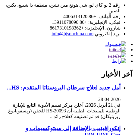
رقم 2 يو كاي لو، شي هونغ مين تشن، منطقة دا شينغ، بكين،
الصين
رقم الهاتف: +86 4006313120
فيكي، الإنجليزية: +86 13911078096
شارون، الإنجليزية: +8617310198362
بريد إلكتروني:
info@bjsohchina.com
آخر الأخبار
أمل جديد لعلاج سرطان البروستاتا المتقدم: HS...
28-04-2026
في 21 أبريل 2026، أعلن مركز تقييم الأدوية التابع للإدارة
الوطنية للمنتجات الطبية أن HS-20093 للحقن (ريسفوتاتوغ
ريزيتيكان) قد تم تصنيفه كعلاج رائد...
إنكورافينيب بالإضافة إلى سيتوكسيماب و
FOLFOX Gra...