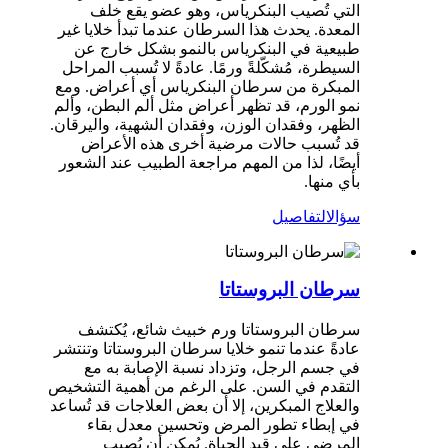
التي تُصيب البنكرياس، وهو عضو يقع خلف
المعدة. يحدث هذا السرطان عندما تبدأ خلايا غير
طبيعية في البنكرياس بالنمو بشكل خارج عن
السيطرة، مُشكّلةً ورمًا. عادةً لا تُسبب المراحل
المبكرة من سرطان البنكرياس أي أعراض. ​​ومع
نمو الورم، قد تظهر أعراض مثل ألم البطن، وألم
الظهر، وفقدان الوزن، وفقدان الشهية، واليرقان.
قد تُسبب حالات مرضية أخرى هذه الأعراض
أيضًا، لذا من المهم مراجعة الطبيب عند الشعور
بأي منها.
سؤال
التفاصيل
سرطان البروستاتا
سرطان البروستاتا ورم خبيث شائع، يُكتشف
عادةً عندما تنمو خلايا سرطان البروستاتا وتنتشر
في جسم الرجل، وتزداد نسبة الإصابة به مع
التقدم في السن. على الرغم من أهمية التشخيص
والعلاج المبكرين، إلا أن بعض العلاجات قد تُساعد
في إبطاء تطور المرض وتحسين معدل بقاء
المرضى على قيد الحياة. يُمكن أن يُصيب