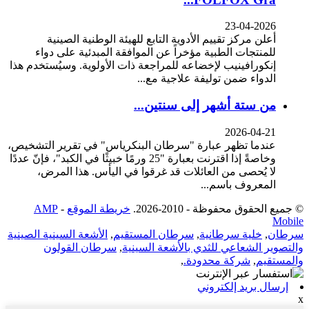
23-04-2026
أعلن مركز تقييم الأدوية التابع للهيئة الوطنية الصينية
للمنتجات الطبية مؤخراً عن الموافقة المبدئية على دواء
إنكورافينيب لإخضاعه للمراجعة ذات الأولوية. وسيُستخدم هذا
الدواء ضمن توليفة علاجية مع...
من ستة أشهر إلى سنتين...
2026-04-21
عندما تظهر عبارة "سرطان البنكرياس" في تقرير التشخيص،
وخاصةً إذا اقترنت بعبارة "25 ورمًا خبيثًا في الكبد"، فإنّ عددًا
لا يُحصى من العائلات قد غرقوا في اليأس. هذا المرض،
المعروف باسم...
© جميع الحقوق محفوظة - 2010-2026.
خريطة الموقع
-
AMP
Mobile
سرطان
,
خلية سرطانية
,
سرطان المستقيم
,
الأشعة السينية الصينية
والتصوير الشعاعي للثدي بالأشعة السينية
,
سرطان القولون
والمستقيم
,
شركة محدودة.
,
إرسال بريد إلكتروني
x