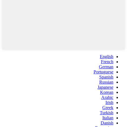
English
French
German
Portuguese
Spanish
Russian
Japanese
Korean
Arabic
Irish
Greek
Turkish
Italian
Danish