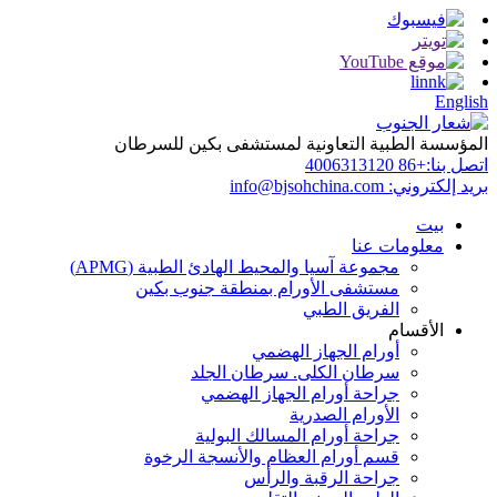
English
المؤسسة الطبية التعاونية لمستشفى بكين للسرطان
اتصل بنا:
+86 4006313120
بريد إلكتروني:
info@bjsohchina.com
بيت
معلومات عنا
مجموعة آسيا والمحيط الهادئ الطبية (APMG)
مستشفى الأورام بمنطقة جنوب بكين
الفريق الطبي
الأقسام
أورام الجهاز الهضمي
سرطان الكلى. سرطان الجلد
جراحة أورام الجهاز الهضمي
الأورام الصدرية
جراحة أورام المسالك البولية
قسم أورام العظام والأنسجة الرخوة
جراحة الرقبة والرأس