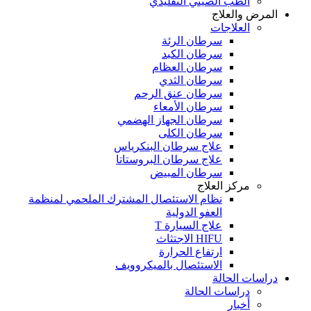
الطب الصيني التقليدي
المرض والعلاج
العلاجات
سرطان الرئة
سرطان الكبد
سرطان العظام
سرطان الثدي
سرطان عنق الرحم
سرطان الأمعاء
سرطان الجهاز الهضمي
سرطان الكلى
علاج سرطان البنكرياس
علاج سرطان البروستاتا
سرطان المبيض
مركز العلاج
نظام الاستئصال المشترك الملحمي لمنظمة
العفو الدولية
علاج السيارة T
HIFU الاجتثاث
ارتفاع الحرارة
الاستئصال بالميكروويف
دراسات الحالة
دراسات الحالة
أخبار