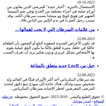
10-10-2023
الاستئصال بالتبريد: "أخبار جيدة" للمرضى الذين يعانون من
أورام صلبة في أجزاء مختلفة من الجذع توفي نجم السينما
الشهير في هونج كونج وو مينجدا بسبب سرطان الكبد، وقد
تسبب رحيل العم دا في ندم الكثير من الناس.&#...
من علامات السرطان التي لا يجب إهمالها:...
22-09-2023
قد تكون الأعراض الجديدة لصعوبة البلع أو الشعور بأن الطعام
عالقًا في حلقك مثيرة للقلق.غالبًا ما يكون البلع عملية يقوم
بها الأشخاص بشكل غريزي ودون تفكير.تريد أن تعرف السبب
و...
جيل من LncR جديد متعلق بالمناعة
22-09-2023
يعد سرطان البنكرياس أحد أكثر الأورام فتكًا في العالم وله
تشخيص سيئ.ولذلك، هناك حاجة إلى نموذج تنبؤ دقيق لتحديد
المرضى المعرضين لخطر الإصابة بسرطان البنكرياس...
© حقوق الطبع والنشر - 2010-2023: جميع الحقوق محفوظة.
خريطة
الموقع
-
أمبير موبايل
سرطان قولوني مستقيمي
,
سرطان
,
سرطان المستقيم
,
الخلايا