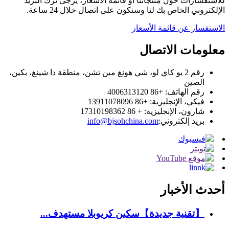
للاستفسارات حول منتجاتنا أو قائمة الأسعار، يرجى ترك البريد
الإلكتروني الخاص بك لنا وسنكون على اتصال خلال 24 ساعة.
الاستفسار عن قائمة الأسعار
معلومات الاتصال
رقم 2 يو كاي لو، شي هونغ مين تشن، منطقة دا شينغ، بكين،
الصين
رقم الهاتف: +86 4006313120
فيكي، الإنجليزية: +86 13911078096
شارون، الإنجليزية: + 86 17310198362
بريد إلكتروني:
info@bjsohchina.com
أحدث الأخبار
【تقنية جديدة】سكين كريوبلا مستهدف...